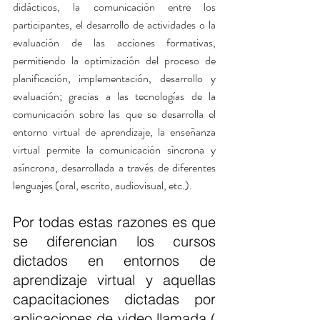
didácticos, la comunicación entre los 
participantes, el desarrollo de actividades o la 
evaluación de las acciones formativas, 
Your 14 days trial has
permitiendo la optimización del proceso de 
expired.
planificación, implementación, desarrollo y 
The trial's over, but the show must go
evaluación; gracias a las tecnologías de la 
on! 🎬 Upgrade now to keep your web
comunicación sobre las que se desarrolla el 
masterpiece in the spotlight.
entorno virtual de aprendizaje, la enseñanza 
virtual permite la comunicación síncrona y 
asíncrona, desarrollada a través de diferentes 
lenguajes (oral, escrito, audiovisual, etc.).
Por todas estas razones es que 
se diferencian los cursos 
dictados en entornos de 
aprendizaje virtual y aquellas 
capacitaciones dictadas por 
aplicaciones de video llamada ( 