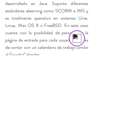
desarrollado en Java. Soporta diferentes 
estándares elearning como SCORM e IMS y 
Asistente Virtual VitruBio
es totalmente operativo en sistemas Unix, 
Online
Linux, Mac OS X o FreeBSD. En este caso 
cuenta con la posibilidad de personalizar la 
página de entrada para cada usuario, además 
de contar con un calendario de trabajo similar 
al Google Calendar.
- 
Sakai
: 
software educativo de código abierto 
elaborado en Java, desarrollado por un 
proyecto colaborativo compuesto por varias 
universidades y centros de estudios. 