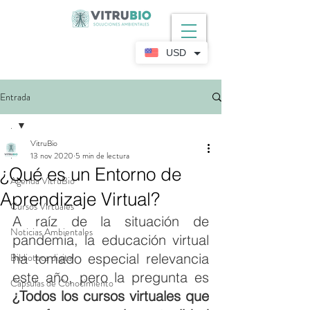
USD
Entrada
.
VitruBio
.
13 nov 2020
5 min de lectura
¿Qué es un Entorno de
Agenda VitruBio
Aprendizaje Virtual?
Cursos Virtuales
A raíz de la situación de 
Noticias Ambientales
pandemia, la educación virtual 
ha tomado especial relevancia 
Biblioteca digital
este año, pero la pregunta es 
Cápsulas de Conocimiento
¿Todos los cursos virtuales que 