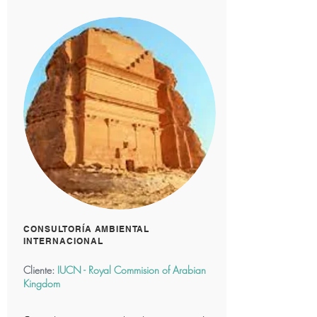
Your 14 days trial has
expired.
The trial's over, but the show must go
on! 🎬 Upgrade now to keep your web
masterpiece in the spotlight.
CONSULTORÍA AMBIENTAL
INTERNACIONAL
Cliente:
IUCN - Royal Commision of Arabian
Kingdom