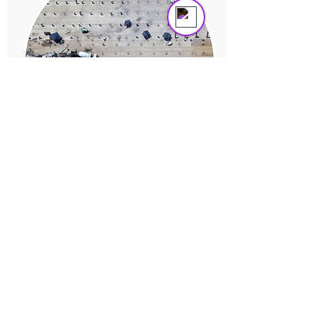
ESTUDIO DE IMPACTO AMBIENTAL
PLANTA DE TRATAMIENTO
Cliente:
AYSA
-
Argentina-
Estudio de Impacto Ambiental para
Planta de deshechos cloacales, que
incluye una entrada Estación de
Elevación, Planta de Pretratamiento y
Estación de Bombeo de Desagüe.