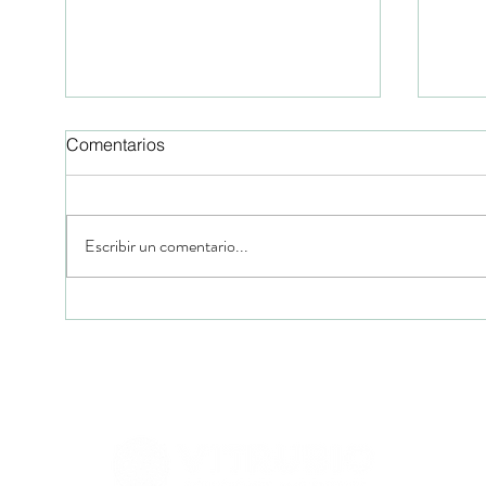
Comentarios
Escribir un comentario...
Consultoria Ambiental Gratis
¿De 
para emprendimientos
habl
responsables