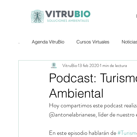
.
Agenda VitruBio
Cursos Virtuales
Noticia
VitruBio
13 feb 2020
1 min de lectura
Podcast: Turism
Ambiental
Hoy compartimos este podcast realiza
@antonelabrianese, líder de nuestro 
En este episodio hablarán de 
#Turism