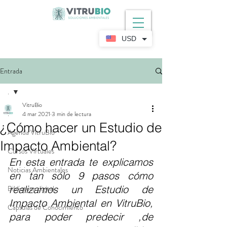
USD
Entrada
.
VitruBio
.
4 mar 2021
3 min de lectura
¿Cómo hacer un Estudio de
Agenda VitruBio
Impacto Ambiental?
Cursos Virtuales
En esta entrada te explicamos 
Noticias Ambientales
en tan sólo 9 pasos cómo 
realizamos un Estudio de 
Biblioteca digital
Impacto Ambiental en VitruBio, 
Cápsulas de Conocimiento
para poder predecir ,de 