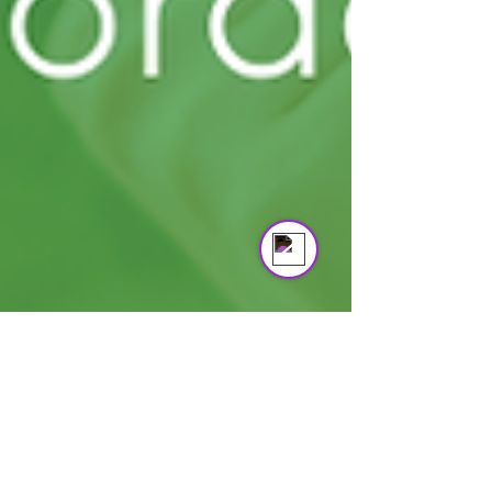
Asistente Virtual VitruBio
Online