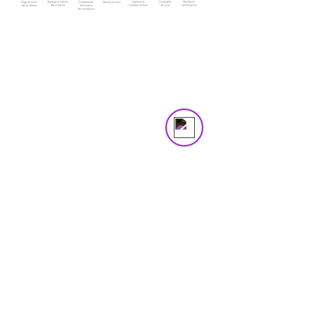
Asistente Virtual VitruBio
Online