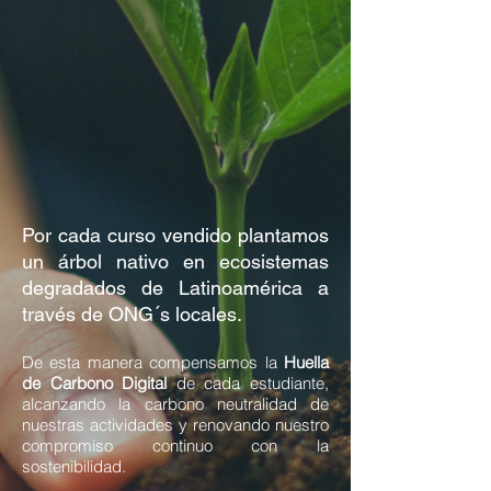
destinado a conocerse y
conversar sobre dudas y
debates de cada curso.
Biblioteca digital:
Libros en
formato pdf, seleccionados
exclusivamente por los tutores
para profundizar y ampliar los
conocimientos.
Acceso directo al campus
Por cada curso vendido plantamos
virtual
y contacto con el tutor
un árbol nativo en ecosistemas
para realizar consultas
degradados de Latinoamérica a
disponible las 24 hr.
través de ONG´s locales.
¿Qué plazo de acceso a la
De esta manera compensamos la
Huella
plataforma y contenidos tengo?
de Carbono Digital
de cada estudiante,
Una vez realizado correctamente
alcanzando la carbono neutralidad de
el registro, el alumno dispondrá
nuestras actividades y renovando nuestro
compromiso continuo con la
de
6 semanas
para finalizar el
sostenibilidad.
curso.