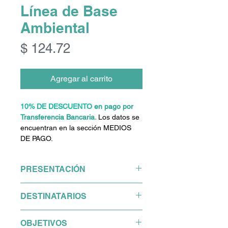
Línea de Base
Ambiental
Precio
$ 124.72
Agregar al carrito
10% DE DESCUENTO
en pago por
Transferencia Bancaria.
Los datos se
encuentran en la sección MEDIOS
DE PAGO.
PRESENTACIÓN
Curso equivalente a 25 hs de
DESTINATARIOS
estudio.
Este curso es el tercero de una
El curso está orientado a
OBJETIVOS
serie de seis cursos que