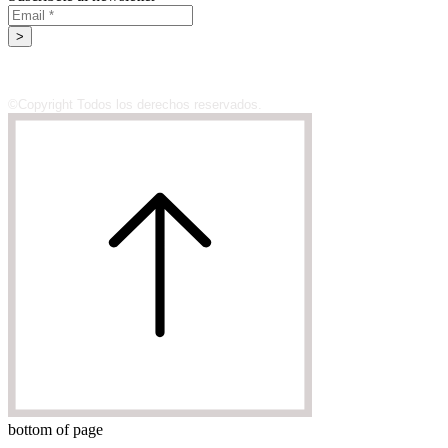
¿Qué tipo de evaluación existe?
>
​La evaluación final integradora busca
identificar cuánto ha aprendido cada
alumno luego de abordados todos los
conceptos. Sobre un Proyecto de Obra
©Copyright Todos los derechos reservados.
real el alumno deberá desarrollar medidas
mitigatorias bajo la jerarquía
aprendida. La misma se aprueba con un
mínimo de 6 puntos y posee dos
instancias de recuperación. La aprobación
de la misma debe estar dentro de las 6
semanas de cursado.
bottom of page