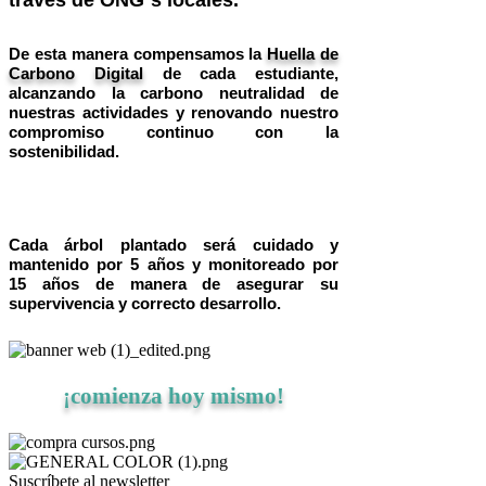
través de ONG´s locales.
Foro de consultas generales:
espacio virtual para alumnos
De esta manera compensamos la
Huella de
destinado a conocerse y conversar
Carbono Digital
de cada estudiante,
sobre dudas y debates de cada
alcanzando la carbono neutralidad de
curso.
nuestras actividades y renovando nuestro
Biblioteca digital:
Libros en
compromiso continuo con la
formato pdf, seleccionados
sostenibilidad.
exclusivamente por los tutores para
profundizar y ampliar los
conocimientos.
Cada árbol plantado será cuidado y
Acceso directo al campus virtual
y
mantenido por 5 años y monitoreado por
contacto con el tutor para realizar
15 años de manera de asegurar su
consultas disponible las 24 hr.
supervivencia y correcto desarrollo.
¿Qué plazo de acceso a la plataforma y
contenidos tengo?
¡comienza hoy mismo!
Una vez realizado correctamente el
registro, el alumno dispondrá de
6
semanas
para finalizar el curso.
Suscríbete al newsletter