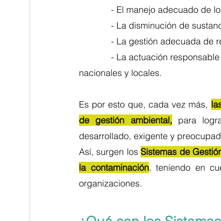
             - El manejo adecuado 
             - La disminución de 
             - La gestión adecuada d
             - La actuación resp
nacionales y locales. 
Es por esto que, cada vez más, 
la
de gestión ambiental,
 para logr
desarrollado, exigente y preocupado
Así, surgen los 
Sistemas de Gestión
la contaminación
, teniendo en cu
organizaciones. 