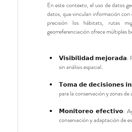
En este contexto, el uso de datos ge
datos, que vinculan información con 
precisión los hábitats, rutas mi
georreferenciación ofrece múltiples b
𝗩𝗶𝘀𝗶𝗯𝗶𝗹𝗶𝗱𝗮𝗱 𝗺𝗲𝗷𝗼𝗿𝗮
sin análisis espacial.
𝗧𝗼𝗺𝗮 𝗱𝗲 𝗱𝗲𝗰𝗶𝘀𝗶𝗼𝗻𝗲𝘀 
para la conservación y zonas de 
𝗠𝗼𝗻𝗶𝘁𝗼𝗿𝗲𝗼 𝗲𝗳𝗲𝗰𝘁𝗶𝘃
conservación y adaptación de est