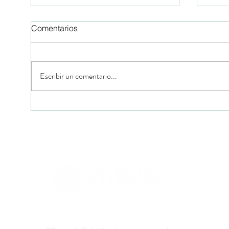
Comentarios
Escribir un comentario...
Comparativo de Estándares
𝗟𝗮 
de Créditos de
𝗣𝗶𝗹
Biodiversidad: Cercarbono,
𝗥𝗲𝗽
Verra y Biocarbon