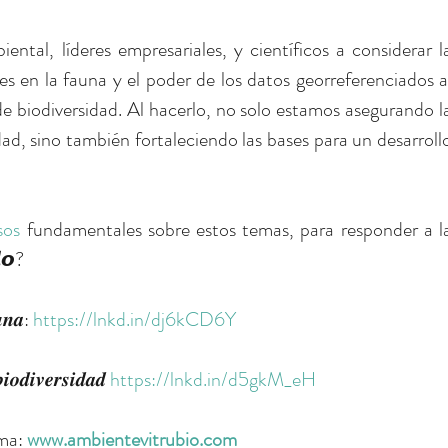
ental, líderes empresariales, y científicos a considerar la
s en la fauna y el poder de los datos georreferenciados al
de biodiversidad. Al hacerlo, no solo estamos asegurando la
ad, sino también fortaleciendo las bases para un desarrollo
sos
 fundamentales sobre estos temas, para responder a la
𝙤?
𝒏𝒂: 
https://lnkd.in/dj6kCD6Y
𝒊𝒐𝒅𝒊𝒗𝒆𝒓𝒔𝒊𝒅𝒂𝒅 
https://lnkd.in/d5gkM_eH
ma: 
www.ambientevitrubio.com