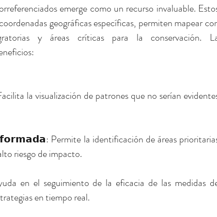
orreferenciados emerge como un recurso invaluable. Estos
coordenadas geográficas específicas, permiten mapear con
gratorias y áreas críticas para la conservación. La
eneficios:
𝗮: Facilita la visualización de patrones que no serían evidentes
𝗻𝗳𝗼𝗿𝗺𝗮𝗱𝗮: Permite la identificación de áreas prioritarias
alto riesgo de impacto.
𝗼: Ayuda en el seguimiento de la eficacia de las medidas de
rategias en tiempo real.