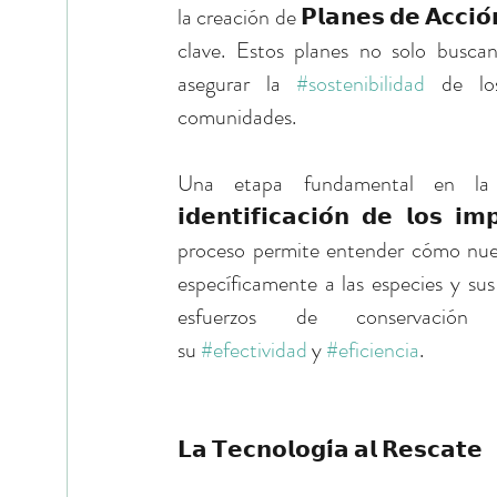
la creación de 𝗣𝗹𝗮𝗻𝗲𝘀 𝗱𝗲 𝗔𝗰𝗰𝗶𝗼
clave. Estos planes no solo busca
asegurar la 
#sostenibilidad
 de lo
comunidades.
Una etapa fundamental en la ela
𝗶𝗱𝗲𝗻𝘁𝗶𝗳𝗶𝗰𝗮𝗰𝗶𝗼́𝗻 𝗱𝗲 𝗹𝗼𝘀 𝗶
proceso permite entender cómo nuestr
específicamente a las especies y sus 
esfuerzos de conservación
su 
#efectividad
 y 
#eficiencia
.
𝗟𝗮 𝗧𝗲𝗰𝗻𝗼𝗹𝗼𝗴𝗶́𝗮 𝗮𝗹 𝗥𝗲𝘀𝗰𝗮𝘁𝗲