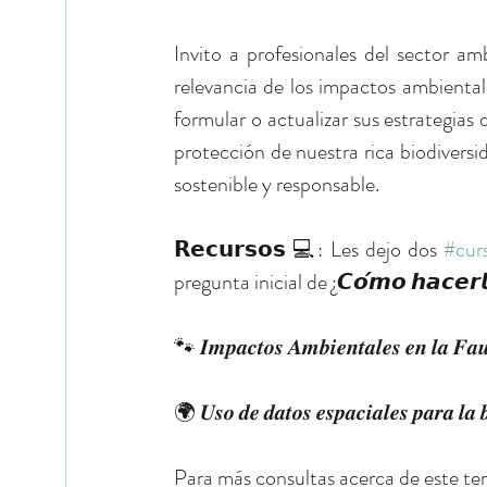
Invito a profesionales del sector ambi
relevancia de los impactos ambientale
formular o actualizar sus estrategias 
protección de nuestra rica biodiversid
sostenible y responsable.
𝗥𝗲𝗰𝘂𝗿𝘀𝗼𝘀 💻: Les dejo dos 
#cur
pregunta inicial de ¿𝘾𝙤́𝙢𝙤 𝙝𝙖𝙘𝙚𝙧
🐾 𝑰𝒎𝒑𝒂𝒄𝒕𝒐𝒔 𝑨𝒎𝒃𝒊𝒆𝒏𝒕𝒂𝒍𝒆𝒔 𝒆𝒏 𝒍𝒂 𝑭𝒂
🌍 𝑼𝒔𝒐 𝒅𝒆 𝒅𝒂𝒕𝒐𝒔 𝒆𝒔𝒑𝒂𝒄𝒊𝒂𝒍𝒆𝒔 𝒑𝒂𝒓𝒂 𝒍𝒂 𝒃
Para más consultas acerca de este te