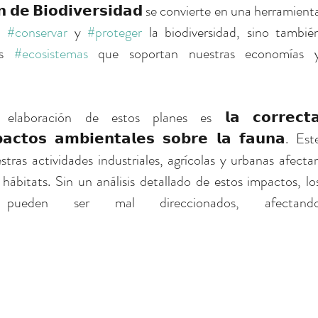
́𝗻 𝗱𝗲 𝗕𝗶𝗼𝗱𝗶𝘃𝗲𝗿𝘀𝗶𝗱𝗮𝗱 se convierte en una herramienta
n 
#conservar
 y 
#proteger
 la biodiversidad, sino también
s 
#ecosistemas
 que soportan nuestras economías y
boración de estos planes es 𝗹𝗮 𝗰𝗼𝗿𝗿𝗲𝗰𝘁𝗮
𝗺𝗽𝗮𝗰𝘁𝗼𝘀 𝗮𝗺𝗯𝗶𝗲𝗻𝘁𝗮𝗹𝗲𝘀 𝘀𝗼𝗯𝗿𝗲 𝗹𝗮 𝗳𝗮𝘂𝗻𝗮. Este
as actividades industriales, agrícolas y urbanas afectan
hábitats. Sin un análisis detallado de estos impactos, los
 pueden ser mal direccionados, afectando