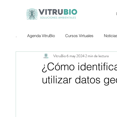
.
Agenda VitruBio
Cursos Virtuales
Noticia
VitruBio
6 may 2024
2 min de lectura
¿Cómo identific
utilizar datos g