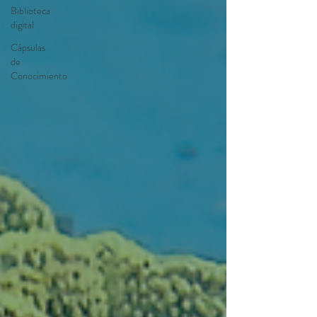
Biblioteca
digital
Cápsulas
de
Conocimiento