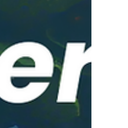
Your 14 days trial has
expired.
The trial's over, but the show must go
on! 🎬 Upgrade now to keep your web
masterpiece in the spotlight.