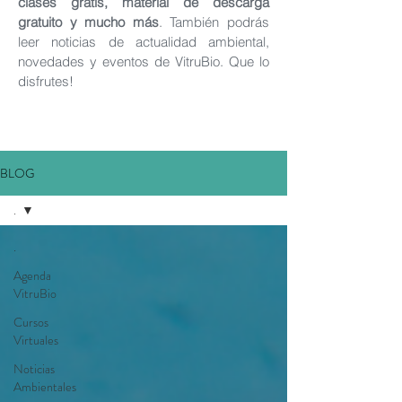
clases gratis, material de descarga
gratuito y mucho más
.
También podrás
leer noticias de actualidad ambiental,
novedades y eventos de VitruBio. Que lo
disfrutes!
BLOG
.
.
Agenda
VitruBio
Cursos
Virtuales
Noticias
Ambientales