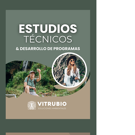
Your 14 days trial has
expired.
The trial's over, but the show must go
on! 🎬 Upgrade now to keep your web
masterpiece in the spotlight.