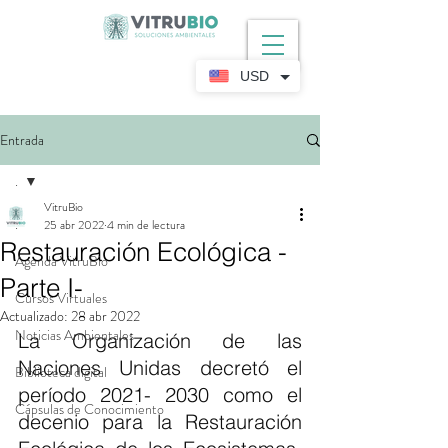
USD
Entrada
.
VitruBio
.
25 abr 2022
4 min de lectura
Restauración Ecológica -
Agenda VitruBio
Parte I-
Cursos Virtuales
Actualizado:
28 abr 2022
Noticias Ambientales
La Organización de las 
Naciones Unidas decretó el 
Biblioteca digital
período 2021- 2030 como el 
Cápsulas de Conocimiento
decenio para la Restauración 