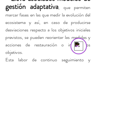
gestión adaptativa
, que permiten 
marcar fases en las que medir la evolución del 
Asistente Virtual VitruBio
ecosistema y así, en caso de producirse 
Online
desviaciones respecto a los objetivos iniciales 
previstos, se pueden reorientar las medidas y 
acciones de restauración o incluso los 
objetivos.
Esta labor de continuo seguimiento y 
evaluación del desarrollo del proyecto permite 
manejar la incertidumbre derivada de sistemas 
ecológicamente complejos, adaptando el 
proyecto en todo momento hacia las metas de 
restauración.
• Debe ser flexible y 
pragmática
, de manera que teniendo en 
cuenta los marcos ecológico, socioeconómico 