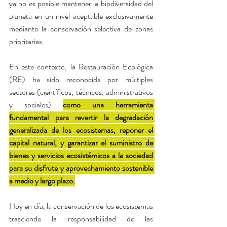
ya no es posible mantener la biodiversidad del 
planeta en un nivel aceptable exclusivamente 
mediante la conservación selectiva de zonas 
prioritarias. 
En este contexto, la Restauración Ecológica 
(RE) ha sido reconocida por múltiples 
sectores (científicos, técnicos, administrativos 
y sociales) 
como una herramienta 
Powered by
InnoTech Apps
fundamental para revertir la degradación 
generalizada de los ecosistemas, reponer el 
capital natural, y garantizar el suministro de 
bienes y servicios ecosistémicos a la sociedad 
para su disfrute y aprovechamiento sostenible 
a medio y largo plazo.
Hoy en día, la conservación de los ecosistemas 
trasciende la responsabilidad de las 