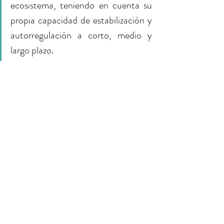
ecosistema, teniendo en cuenta su 
propia capacidad de estabilización y 
autorregulación a corto, medio y 
largo plazo.
Your 14 days trial has
expired.
The trial's over, but the show must go
on! 🎬 Upgrade now to keep your web