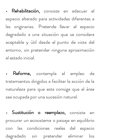
• Rehabilitación,
 consiste en adecuar el 
espacio alterado para actividades diferentes a 
las originarias. Pretende llevar el espacio 
degradado a una situación que se considera 
aceptable y útil desde el punto de vista del 
entorno, sin pretender ninguna aproximación 
al estado inicial.
• Reforma, 
contempla el empleo de 
tratamientos dirigidos a facilitar la acción de la 
naturaleza para que esta consiga que el área 
sea ocupada por una sucesión natural.
Your 14 days trial has
• Sustitución o reemplazo,
 consiste en 
expired.
procurar un ecosistema o paisaje en equilibrio 
The trial's over, but the show must go
con las condiciones reales del espacio 
on! 🎬 Upgrade now to keep your web
degradado sin pretender eliminar los 
masterpiece in the spotlight.